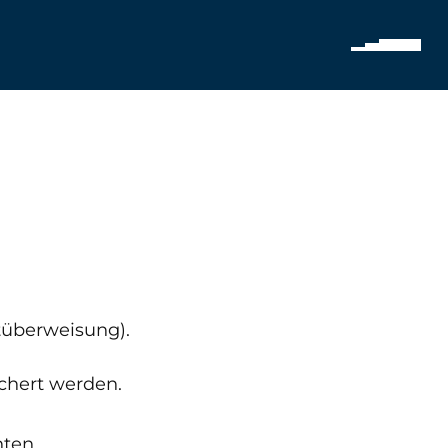
tüberweisung).
chert werden.
ten.