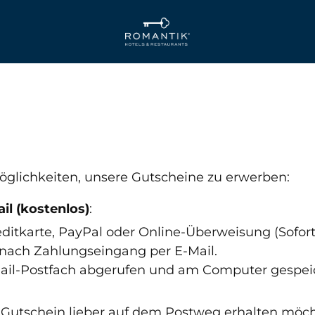
glichkeiten, unsere Gutscheine zu erwerben:
il (kostenlos)
:
editkarte, PayPal oder Online-Überweisung (Sofor
nach Zahlungseingang per E-Mail.
Mail-Postfach abgerufen und am Computer gespei
 Gutschein lieber auf dem Postweg erhalten möch