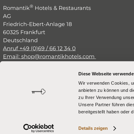
®
Romantik
Hotels & Restaurants
AG
Friedrich-Ebert-Anlage 18
60325 Frankfurt
Deutschland
Anruf +49 (0)69 / 66 12 34 0
Email: shop@romantikhotels.com
Diese Webseite verwende
Bei Rückfragen stehen wir Ihnen
gern von Montag bis Freitag von
Wir verwenden Cookies, um
09.00 Uhr bis 17.00 Uhr zur
anbieten zu können und di
zu Ihrer Verwendung unser
Verfügung.
Unsere Partner führen die
bereitgestellt haben oder
eCommerce-System by
Details zeigen