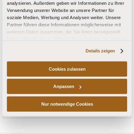
analysieren. Außerdem geben wir Informationen zu Ihrer
Verwendung unserer Website an unsere Partner für
soziale Medien, Werbung und Analysen weiter. Unsere
Ich akzeptiere die
Partner führen diese Informationen möglicherweise mit
Datenschutzvereinbarung
und erkläre
weiteren Daten zusammen, die Sie ihnen bereitgestellt
mich mit der Speicherung meiner Daten
haben oder die sie im Rahmen Ihrer Nutzung der Dienste
zur Bestellabwicklung einverstanden.
gesammelt haben.
Details zeigen
Cookies zulassen
Widerruf bestätigen
Anpassen
zur Startseite
Nur notwendige Cookies