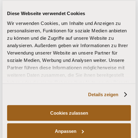
Felder ausblenden
Diese Webseite verwendet Cookies
Wir verwenden Cookies, um Inhalte und Anzeigen zu
Individuell personalisieren
personalisieren, Funktionen für soziale Medien anbieten
zu können und die Zugriffe auf unsere Website zu
analysieren. Außerdem geben wir Informationen zu Ihrer
Widmung
Bilder
Verwendung unserer Website an unsere Partner für
soziale Medien, Werbung und Analysen weiter. Unsere
Partner führen diese Informationen möglicherweise mit
Size
weiteren Daten zusammen, die Sie ihnen bereitgestellt
haben oder die sie im Rahmen Ihrer Nutzung der Dienste
gesammelt haben.
Details zeigen
Cookies zulassen
Anpassen