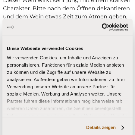
Dieser Wein wirkt sehr jung mit einem starken
Charakter. Bitte nach dem Öffnen dekantieren
und dem Wein etwas Zeit zum Atmen geben,
nur so kann er sein ganzes Potenzial entfalten.
Tabak, dunkle, rote Früchte, feine
Tanninstruktur
Diese Webseite verwendet Cookies
Inhalt: 0,75 l
Wir verwenden Cookies, um Inhalte und Anzeigen zu
Alkoholgehalt (Vol%): 14%
personalisieren, Funktionen für soziale Medien anbieten
zu können und die Zugriffe auf unsere Website zu
Preis/Liter: 24,67 EUR
analysieren. Außerdem geben wir Informationen zu Ihrer
Verwendung unserer Website an unsere Partner für
Gesamtpreis:
18,50 EUR
soziale Medien, Werbung und Analysen weiter. Unsere
Partner führen diese Informationen möglicherweise mit
weiteren Daten zusammen, die Sie ihnen bereitgestellt
haben oder die sie im Rahmen Ihrer Nutzung der Dienste
gesammelt haben.
Details zeigen
zur Startseite