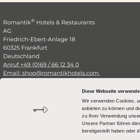
®
Romantik
Hotels & Restaurants
AG
Friedrich-Ebert-Anlage 18
60325 Frankfurt
Deutschland
Anruf +49 (0)69 / 66 12 34 0
Email: shop@romantikhotels.com
Diese Webseite verwende
Bei Rückfragen stehen wir Ihnen
gern von Montag bis Freitag von
Wir verwenden Cookies, um
09.00 Uhr bis 17.00 Uhr zur
anbieten zu können und di
zu Ihrer Verwendung unser
Verfügung.
Unsere Partner führen die
bereitgestellt haben oder
eCommerce-System by